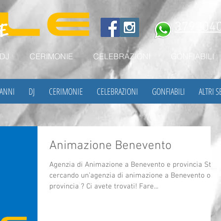
NE
3792040
DJ
CERIMONIE
CELEBRAZIONI
GONFIABILI
ANNI
DJ
CERIMONIE
CELEBRAZIONI
GONFIABILI
ALTRI S
Animazione Benevento
Agenzia di Animazione a Benevento e provincia Stat
cercando un’agenzia di animazione a Benevento o in
provincia ? Ci avete trovati! Fare...