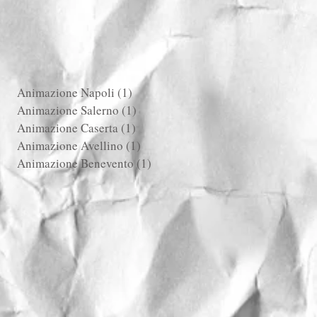
Animazione Napoli
(1)
1 post
Animazione Salerno
(1)
1 post
Animazione Caserta
(1)
1 post
Animazione Avellino
(1)
1 post
Animazione Benevento
(1)
1 post