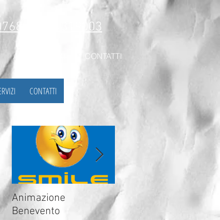
768 - 3934319003
ALTRI SERVIZI
CONTATTI
ERVIZI
CONTATTI
e
Animazione
Animazione Avellino
Benevento