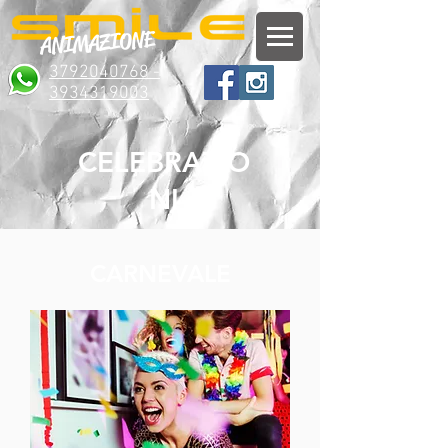
ANIMAZIONE
3792040768 -
3934319003
CELEBRAZIO
NI
CARNEVALE