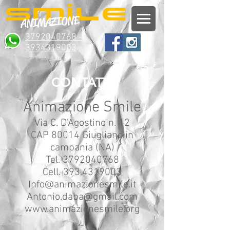
ANIMAZIONE
3792040768 -
3934319003
CONTATTI
Animazione Smile
Via C. D'Agostino n. 12
CAP 80014 Giugliano in
campania (NA)
Tel.
3792040768
Cell.
393.4319003
Info@animazionesmile.it
Antonio.daba@gmail.com
www.animazionesmile.org