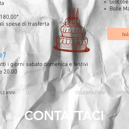
Gio
ta
Boll
 180,00*
li spese di trasferta
Ini
e?
utti i giorni sabato domenica e festivi
re 20.00
LEANNI
DJ
CERIMONIE
CELEBRAZIONI
GONFI
CONTATTACI