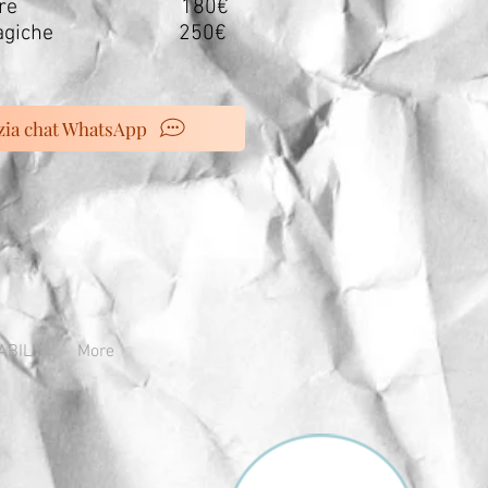
coliere 180€
e Magiche 250€
zia chat WhatsApp
ABILI
More