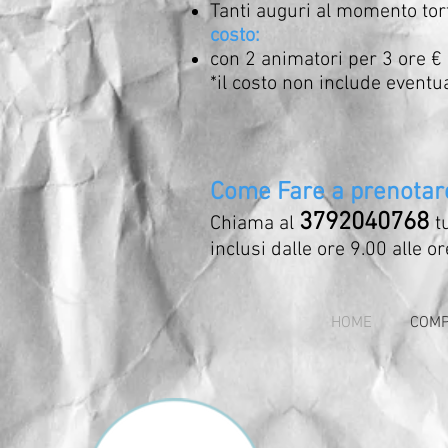
Tanti auguri al momento tor
costo:
con 2 animatori per 3 ore €
*il costo non include eventua
Come Fare a prenotar
3792040768
Chiama al
t
inclusi dalle ore 9.00 alle o
HOME
COMP