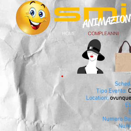
ANIMAZIO
HOME
COMPLEANNI
Scheda
Tipo Evento:
Location:
ovunque,
Et
Numero Ba
Nume