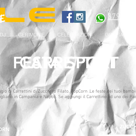
NE
3792040
DJ
CERIMONIE
CELEBRAZIONI
GONFIABILI
FESTA SPORT
CARRETTINI
gio di Carrettini di Zucchero Filato, PopCorn .Le feste dei tuoi bambi
ugliano in Campania e Napoli. Se aggiungi il Carrettino ad uno dei Pac
ZUCCH
ORN