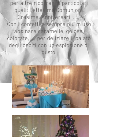
per altre ricorrenze particolari
quali: Battesimi, Comunioni,
Cresime, Anniversari, ....,
Con i confetti è sempre più in uso
abbinare caramelle, golose,
colorate, ..., per deliziare il palato
degli ospiti con un esplosione di
gusto.