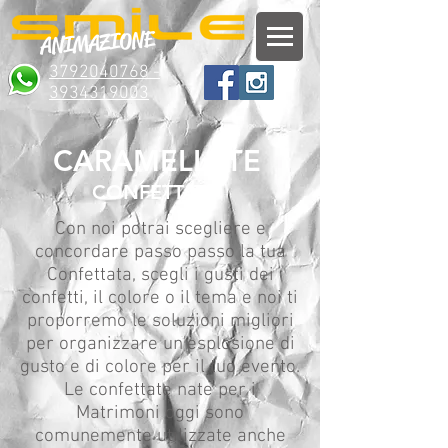
ANIMAZIONE
3792040768 -
3934319003
CARAMELLATE
CONFETTATE
Con noi potrai scegliere e
concordare passo passo la tua
Confettata, scegli i gusti dei
confetti, il colore o il tema e noi ti
proporremo le soluzioni migliori
per organizzare un'esplosione di
gusto e di colore per il tuo evento.
Le confettate nate per i
Matrimoni oggi sono
comunemente utilizzate anche